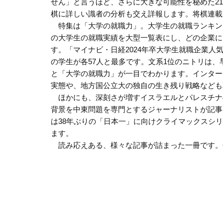
せん」と言うほど、さらに大きな可能性を秘めた2
棋に詳しい識者の分析も交え詳報します。将棋連載
特集は「大学の就職力」。大学生の就職ランキングで
の大学生の就職実績を大型一覧表にし、どの企業に
す。「マイナビ・日経2024年卒大学生就職企業人
の学生が各57人と最多です。文系1位のニトリは、
と「大学の就職力」が一目でわかります。インター
実態や、地方国公立大の独自の生き残り戦略なども
ほかにも、深刻さが増すイスラエルとパレスチナ
背景を中東問題を専門とするジャーナリストが記事
は38年ぶりの「日本一」に向けクライマックスシ
ます。
読み応えある、様々な記事が詰まった一冊です。