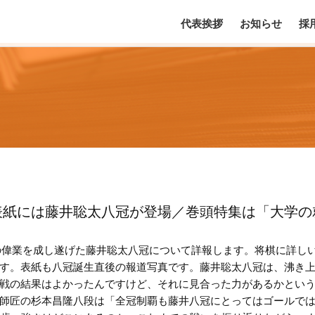
代表挨拶
お知らせ
採
号の表紙には藤井聡太八冠が登場／巻頭特集は「大学の
未到の偉業を成し遂げた藤井聡太八冠について詳報します。将棋に詳し
す。表紙も八冠誕生直後の報道写真です。藤井聡太八冠は、沸き
戦の結果はよかったんですけど、それに見合った力があるかとい
師匠の杉本昌隆八段は「全冠制覇も藤井八冠にとってはゴールで