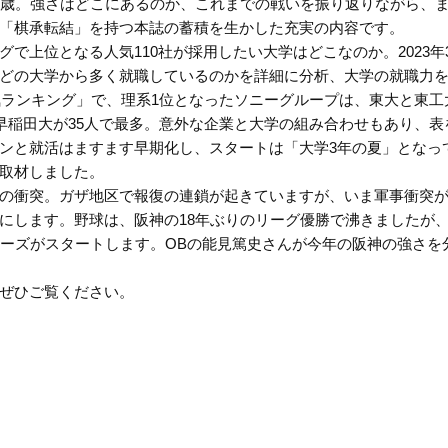
1歳。強さはどこにあるのか、これまでの戦いを振り返りながら、
「棋承転結」を持つ本誌の蓄積を生かした充実の内容です。
上位となる人気110社が採用したい大学はどこなのか。2023年
どの大学から多く就職しているのかを詳細に分析、大学の就職力
気ランキング」で、理系1位となったソニーグループは、東大と東工
早稲田大が35人で最多。意外な企業と大学の組み合わせもあり、表
ンと就活はますます早期化し、スタートは「大学3年の夏」となっ
取材しました。
の衝突。ガザ地区で報復の連鎖が起きていますが、いま軍事衝突
にします。野球は、阪神の18年ぶりのリーグ優勝で沸きましたが
リーズがスタートします。OBの能見篤史さんが今年の阪神の強さを
ぜひご覧ください。