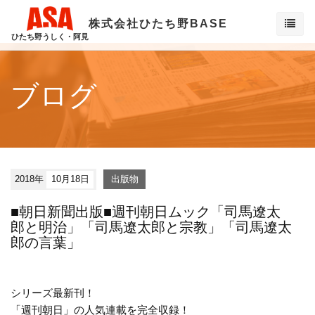
株式会社ひたち野BASE
ひたち野うしく・阿見
ブログ
2018年
10月18日
出版物
■朝日新聞出版■週刊朝日ムック「司馬遼太
郎と明治」「司馬遼太郎と宗教」「司馬遼太
郎の言葉」
シリーズ最新刊！
「週刊朝日」の人気連載を完全収録！