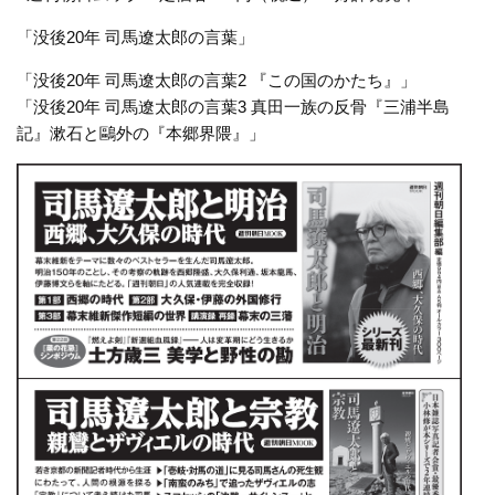
「没後20年 司馬遼太郎の言葉」
「没後20年 司馬遼太郎の言葉2 『この国のかたち』」
「没後20年 司馬遼太郎の言葉3 真田一族の反骨『三浦半島
記』漱石と鷗外の『本郷界隈』」