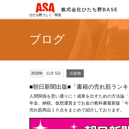
株式会社ひたち野BASE
ひたち野うしく・阿見
ブログ
2018年
11月 5日
出版物
■朝日新聞出版■「書籍の売れ筋ランキ
人間関係を思い通りに！成果を出すための方法論「
年金、納税、仮想通貨までお金の教科書最新版「今
売れ筋商品１０点をまとめて紹介しております。