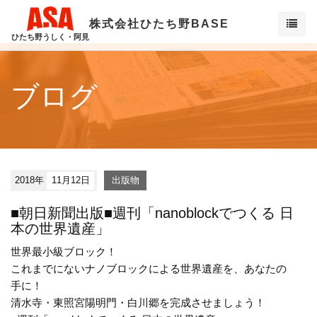
株式会社ひたち野BASE
ひたち野うしく・阿見
ブログ
2018年
11月12日
出版物
■朝日新聞出版■週刊「nanoblockでつくる 日
本の世界遺産」
世界最小級ブロック！
これまでにないナノブロックによる世界遺産を、あなたの
手に！
清水寺・東照宮陽明門・白川郷を完成させましょう！