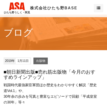
株式会社ひたち野BASE
ひたち野うしく・阿見
ブログ
2019年
1月11日
出版物
■朝日新聞出版■売れ筋出版物「今月のおす
すめラインアップ」
戦国時代最強家臣軍団ほか歴史をわかりやすく解説「歴史
道Vol.1」や、
30年余の歩みを写真と豊富なエピソードで回顧「平成皇室
の30年」等々