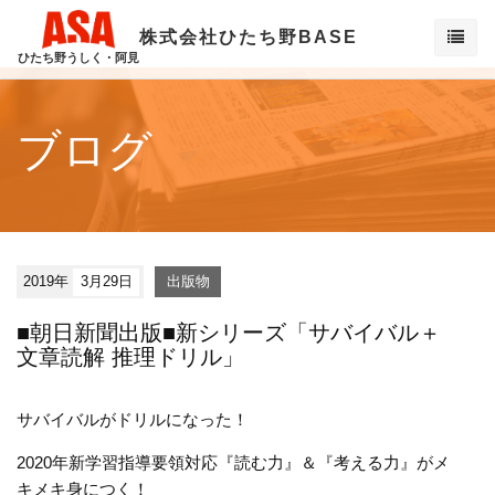
株式会社ひたち野BASE
ひたち野うしく・阿見
ブログ
2019年
3月29日
出版物
■朝日新聞出版■新シリーズ「サバイバル＋
文章読解 推理ドリル」
サバイバルがドリルになった！
2020年新学習指導要領対応『読む力』＆『考える力』がメ
キメキ身につく！