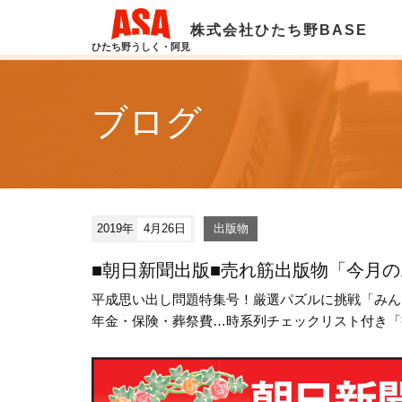
株式会社ひたち野BASE
ひたち野うしく・阿見
ブログ
2019年
4月26日
出版物
■朝日新聞出版■売れ筋出版物「今月
平成思い出し問題特集号！厳選パズルに挑戦「みんなの
年金・保険・葬祭費…時系列チェックリスト付き「