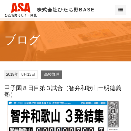
株式会社ひたち野BASE
ひたち野うしく・阿見
ブログ
2019年
8月13日
高校野球
甲子園８日目第３試合（智弁和歌山ー明徳義
塾）