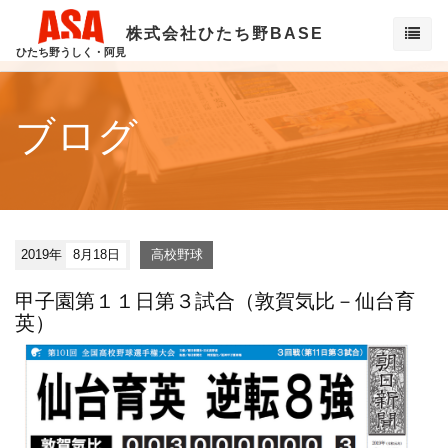
株式会社ひたち野BASE
ひたち野うしく・阿見
ブログ
2019年
8月18日
高校野球
甲子園第１１日第３試合（敦賀気比－仙台育
英）