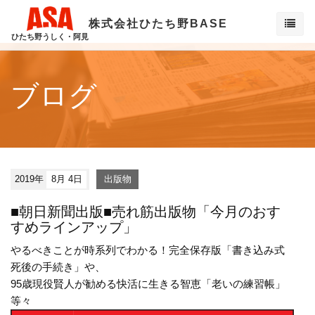
株式会社ひたち野BASE
ひたち野うしく・阿見
ブログ
2019年
8月 4日
出版物
■朝日新聞出版■売れ筋出版物「今月のおす
すめラインアップ」
やるべきことが時系列でわかる！完全保存版「書き込み式
死後の手続き」や、
95歳現役賢人が勧める快活に生きる智恵「老いの練習帳」
等々