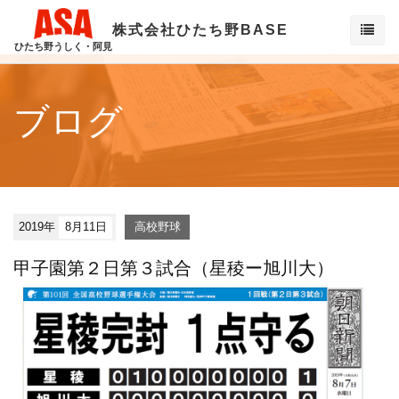
株式会社ひたち野BASE
ひたち野うしく・阿見
ブログ
2019年
8月11日
高校野球
甲子園第２日第３試合（星稜ー旭川大）