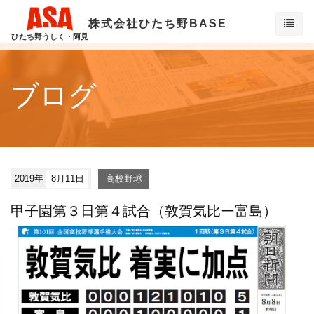
株式会社ひたち野BASE
ひたち野うしく・阿見
ブログ
2019年
8月11日
高校野球
甲子園第３日第４試合（敦賀気比ー富島）