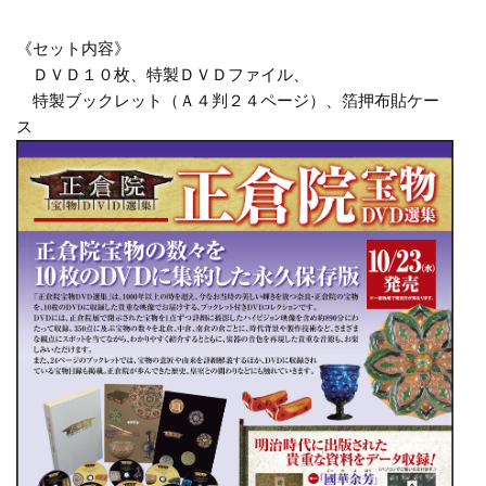
《セット内容》
ＤＶＤ１０枚、特製ＤＶＤファイル、
特製ブックレット（Ａ４判２４ページ）、箔押布貼ケー
ス