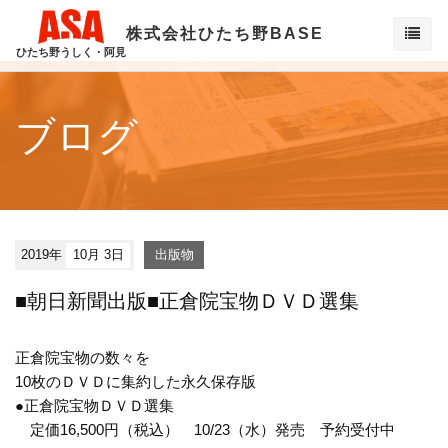
株式会社ひたち野BASE
ひたち野うしく・阿見
ブログ
2019年
10月 3日
出版物
■朝日新聞出版■正倉院宝物ＤＶＤ選集
正倉院宝物の数々を
10枚のＤＶＤに集約した永久保存版
●正倉院宝物ＤＶＤ選集
定価16,500円（税込） 10/23（水）発売 予約受付中