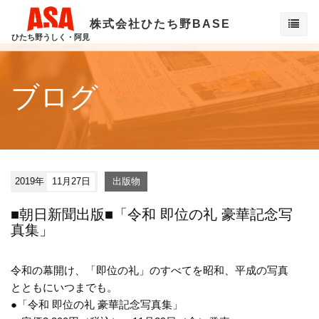
株式会社ひたち野BASE
ひたち野うしく・阿見
ブログ
2019年
11月27日
出版物
■朝日新聞出版■「令和 即位の礼 豪華記念写
真集」
令和の幕開け、「即位の礼」のすべてを昭和、平成の写真
とともにいつまでも。
●「令和 即位の礼 豪華記念写真集」