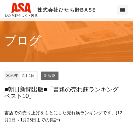
株式会社ひたち野BASE
ひたち野うしく・阿見
ブログ
2020年
2月 1日
出版物
■朝日新聞出版■「書籍の売れ筋ランキング
ベスト10」
書店での売り上げをもとにした売れ筋ランキングです。(12
月1日～1月25日までの集計)