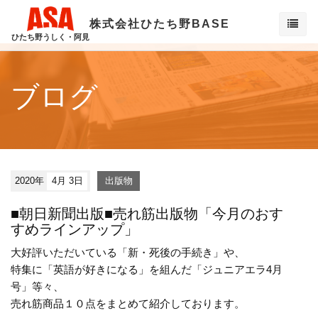
株式会社ひたち野BASE
ひたち野うしく・阿見
ブログ
2020年
4月 3日
出版物
■朝日新聞出版■売れ筋出版物「今月のおす
すめラインアップ」
大好評いただいている「新・死後の手続き」や、
特集に「英語が好きになる」を組んだ「ジュニアエラ4月
号」等々、
売れ筋商品１０点をまとめて紹介しております。