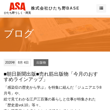
株式会社ひたち野BASE
ひたち野うしく・阿見
ブログ
2020年
8月 4日
出版物
■朝日新聞出版■売れ筋出版物「今月のおす
すめラインアップ」
「感染症の歴史から学ぶ」を特集に組んだ「ジュニアエラ8
月号」や、
絵で見てわかる江戸三百藩の暮らしと仕事が特集された
「歴史道vol.10」等々、