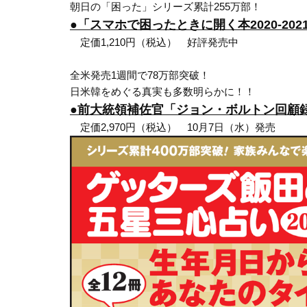
朝日の「困った」シリーズ累計255万部！
●「スマホで困ったときに開く本2020-202
定価1,210円（税込） 好評発売中
全米発売1週間で78万部突破！
日米韓をめぐる真実も多数明らかに！！
●前大統領補佐官「ジョン・ボルトン回顧録
定価2,970円（税込） 10月7日（水）発売