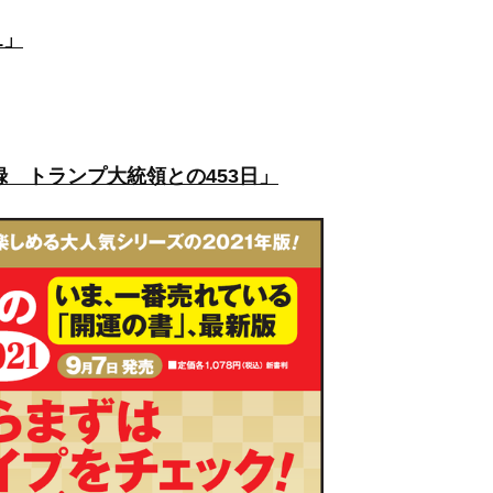
1」
 トランプ大統領との453日」