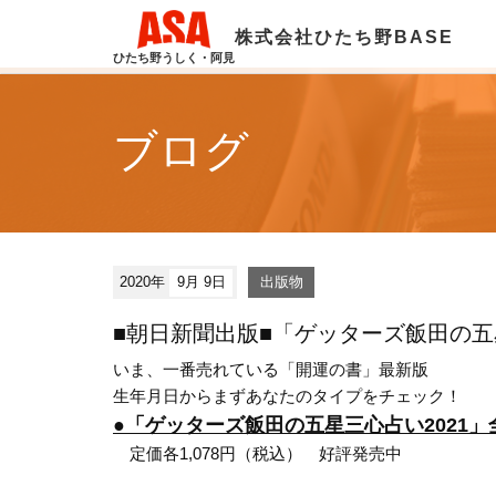
株式会社ひたち野BASE
ひたち野うしく・阿見
ブログ
2020年
9月 9日
出版物
■朝日新聞出版■「ゲッターズ飯田の五
いま、一番売れている「開運の書」最新版
生年月日からまずあなたのタイプをチェック！
●「ゲッターズ飯田の五星三心占い2021」
定価各1,078円（税込） 好評発売中