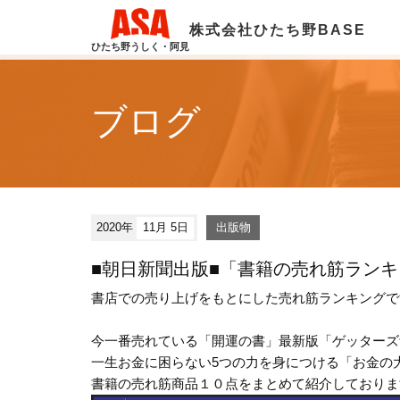
株式会社ひたち野BASE
ひたち野うしく・阿見
ブログ
2020年
11月 5日
出版物
■朝日新聞出版■「書籍の売れ筋ランキ
書店での売り上げをもとにした売れ筋ランキングです。
今一番売れている「開運の書」最新版「ゲッターズ飯
一生お金に困らない5つの力を身につける「お金の
書籍の売れ筋商品１０点をまとめて紹介しておりま