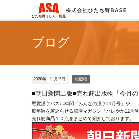
株式会社ひたち野BASE
ひたち野うしく・阿見
ブログ
2020年
11月 5日
出版物
■朝日新聞出版■売れ筋出版物「今月
懸賞漢字パズル30問「みんなの漢字11月号」や、
脳年齢を若返らせる脳活マガジン「ハレやか12月
売れ筋商品１０点をまとめて紹介しております。