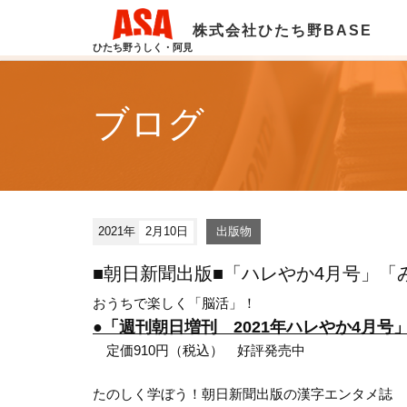
株式会社ひたち野BASE
ひたち野うしく・阿見
ブログ
2021年
2月10日
出版物
■朝日新聞出版■「ハレやか4月号」「
おうちで楽しく「脳活」！
●「週刊朝日増刊 2021年ハレやか4月号
定価910円（税込） 好評発売中
たのしく学ぼう！朝日新聞出版の漢字エンタメ誌