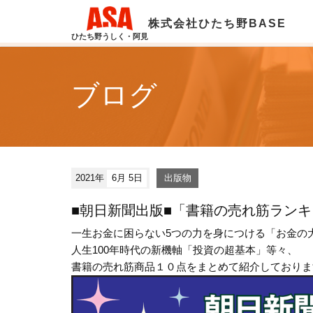
株式会社ひたち野BASE
ひたち野うしく・阿見
ブログ
2021年
6月 5日
出版物
■朝日新聞出版■「書籍の売れ筋ランキ
一生お金に困らない5つの力を身につける「お金の
人生100年時代の新機軸「投資の超基本」等々、
書籍の売れ筋商品１０点をまとめて紹介しておりま