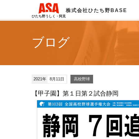
株式会社ひたち野BASE
ひたち野うしく・阿見
ブログ
2021年
8月11日
高校野球
【甲子園】第１日第２試合静岡