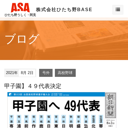
株式会社ひたち野BASE
ひたち野うしく・阿見
ブログ
2021年
8月 2日
号外
高校野球
甲子園】４９代表決定