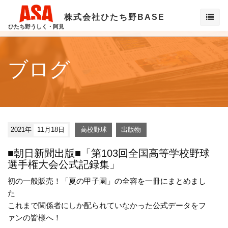
株式会社ひたち野BASE
ひたち野うしく・阿見
ブログ
2021年
11月18日
高校野球
出版物
■朝日新聞出版■「第103回全国高等学校野球
選手権大会公式記録集」
初の一般販売！「夏の甲子園」の全容を一冊にまとめまし
た
これまで関係者にしか配られていなかった公式データをフ
ァンの皆様へ！