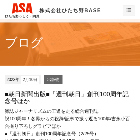
株式会社ひたち野BASE
ひたち野うしく・阿見
ブログ
2022年
2月10日
出版物
■朝日新聞出版■「週刊朝日」創刊100周年記
念号ほか
雑誌ジャーナリズムの王道を走る総合週刊誌
祝100周年！各界からの祝辞/記事で振り返る100年/吉永小百
合撮り下ろしグラビアほか
●「週刊朝日」創刊100周年記念号（2/25号）