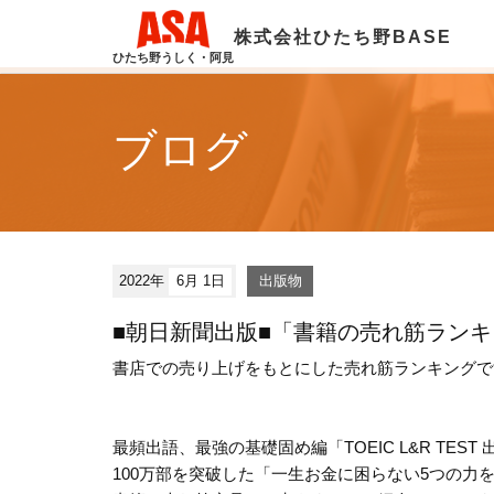
株式会社ひたち野BASE
ひたち野うしく・阿見
ブログ
2022年
6月 1日
出版物
■朝日新聞出版■「書籍の売れ筋ランキ
書店での売り上げをもとにした売れ筋ランキングです。
最頻出語、最強の基礎固め編「TOEIC L&R TES
100万部を突破した「一生お金に困らない5つの力