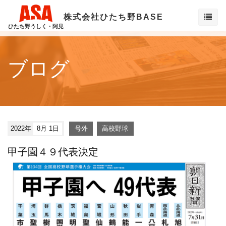
株式会社ひたち野BASE
ひたち野うしく・阿見
ブログ
2022年
8月 1日
号外
高校野球
甲子園４９代表決定