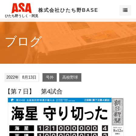
株式会社ひたち野BASE
ひたち野うしく・阿見
ブログ
2022年
8月13日
号外
高校野球
【第７日】 第4試合