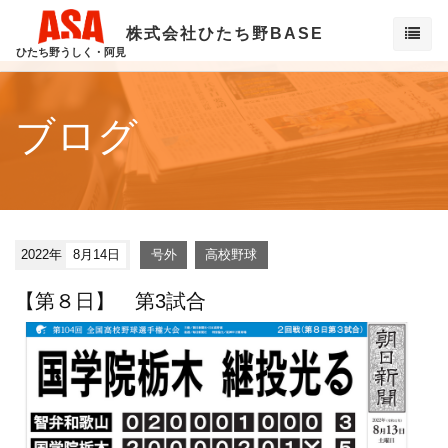
株式会社ひたち野BASE
ひたち野うしく・阿見
ブログ
2022年
8月14日
号外
高校野球
【第８日】 第3試合