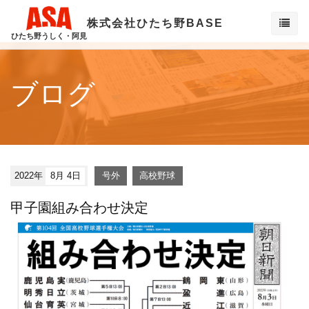
株式会社ひたち野BASE
ひたち野うしく・阿見
ブログ
2022年
8月 4日
号外
高校野球
甲子園組み合わせ決定