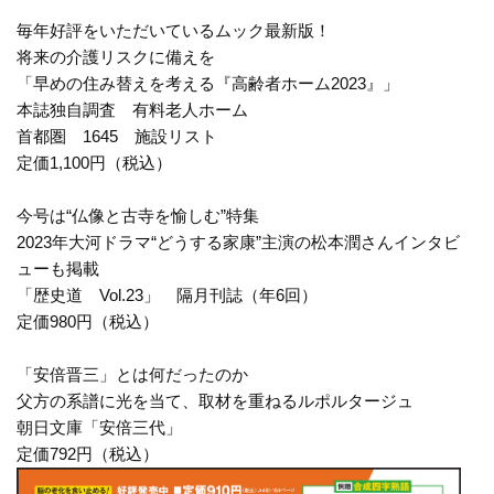
毎年好評をいただいているムック最新版！
将来の介護リスクに備えを
「早めの住み替えを考える『高齢者ホーム2023』」
本誌独自調査 有料老人ホーム
首都圏 1645 施設リスト
定価1,100円（税込）
今号は“仏像と古寺を愉しむ”特集
2023年大河ドラマ“どうする家康”主演の松本潤さんインタビ
ューも掲載
「歴史道 Vol.23」 隔月刊誌（年6回）
定価980円（税込）
「安倍晋三」とは何だったのか
父方の系譜に光を当て、取材を重ねるルポルタージュ
朝日文庫「安倍三代」
定価792円（税込）