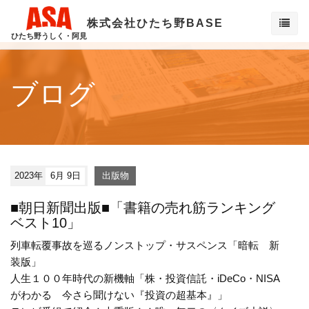
株式会社ひたち野BASE
ひたち野うしく・阿見
ブログ
2023年
6月 9日
出版物
■朝日新聞出版■「書籍の売れ筋ランキング
ベスト10」
列車転覆事故を巡るノンストップ・サスペンス「暗転 新
装版」
人生１００年時代の新機軸「株・投資信託・iDeCo・NISA
がわかる 今さら聞けない『投資の超基本』」