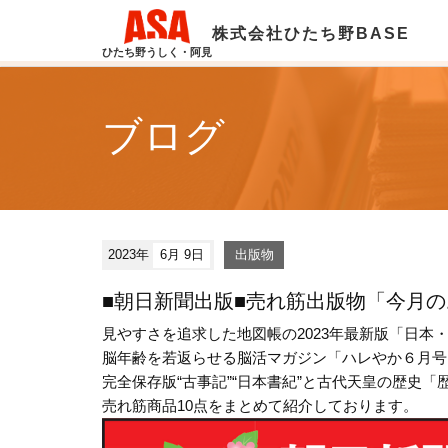
株式会社ひたち野BASE
ひたち野うしく・阿見
ブログ
2023年
6月 9日
出版物
■朝日新聞出版■売れ筋出版物「今月
見やすさを追求した地図帳の2023年最新版「日本・
脳年齢を若返らせる脳活マガジン「ハレやか６月号
完全保存版“古事記”“日本書紀”と古代天皇の歴史「歴史
売れ筋商品10点をまとめて紹介しております。