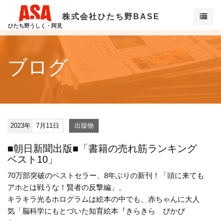
株式会社ひたち野BASE
ひたち野うしく・阿見
ブログ
2023年
7月11日
出版物
■朝日新聞出版■「書籍の売れ筋ランキング
ベスト10」
70万部突破のベストセラー、8年ぶりの新刊！「頭に来ても
アホとは戦うな！賢者の反撃編」、
キラキラ光るホログラムは絵本の中でも、赤ちゃんに大人
気「脳科学にもとづいた知育絵本『きらきら ぴかぴ