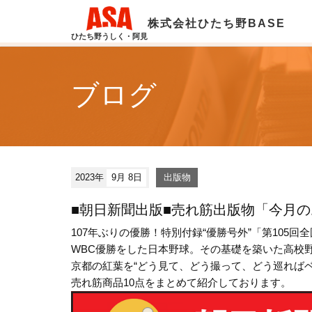
株式会社ひたち野BASE
ひたち野うしく・阿見
ブログ
2023年
9月 8日
出版物
■朝日新聞出版■売れ筋出版物「今月
107年ぶりの優勝！特別付録“優勝号外”
「第105回全
WBC優勝をした日本野球。その基礎を築いた高校
京都の紅葉を“どう見て、どう撮って、どう巡れば
売れ筋商品10点をまとめて紹介しております。