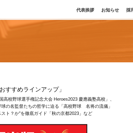
代表挨拶
お知らせ
採
のおすすめラインアップ」
国高校野球選手権記念大会 Heroes2023 慶應義塾高校」、
野球の名監督たちの哲学に迫る「高校野球 名将の流儀」
ベスト？か
”を徹底ガイド「秋の京都2023」など