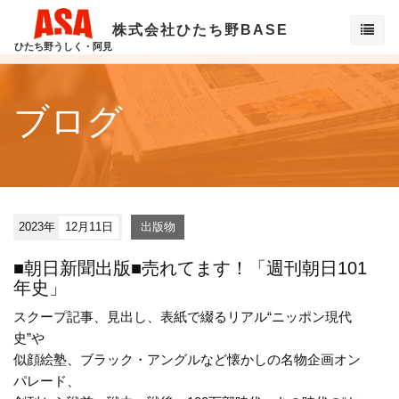
株式会社ひたち野BASE
ひたち野うしく・阿見
ブログ
2023年
12月11日
出版物
■朝日新聞出版■売れてます！「週刊朝日101
年史」
スクープ記事、見出し、表紙で綴るリアル“ニッポン現代
史”や
似顔絵塾、ブラック・アングルなど懐かしの名物企画オン
パレード、