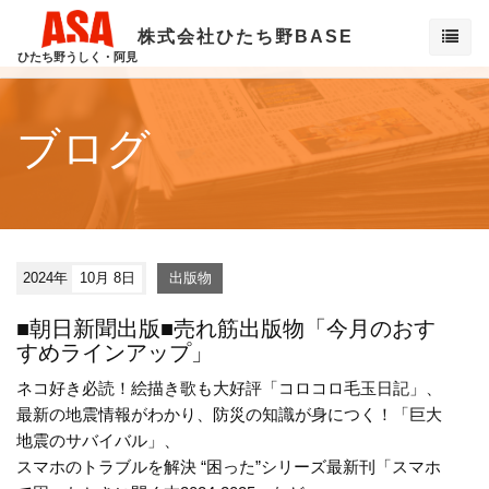
株式会社ひたち野BASE
ひたち野うしく・阿見
ブログ
2024年
10月 8日
出版物
■朝日新聞出版■売れ筋出版物「今月のおす
すめラインアップ」
ネコ好き必読！絵描き歌も大好評「コロコロ毛玉日記」、
最新の地震情報がわかり、防災の知識が身につく！「巨大
地震のサバイバル」、
スマホのトラブルを解決 “困った”シリーズ最新刊「スマホ