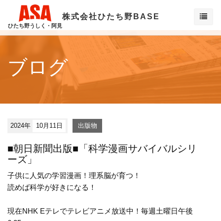
株式会社ひたち野BASE
ひたち野うしく・阿見
ブログ
2024年
10月11日
出版物
■朝日新聞出版■「科学漫画サバイバルシリ
ーズ」
子供に人気の学習漫画！理系脳が育つ！
読めば科学が好きになる！
現在NHK Eテレでテレビアニメ放送中！毎週土曜日午後