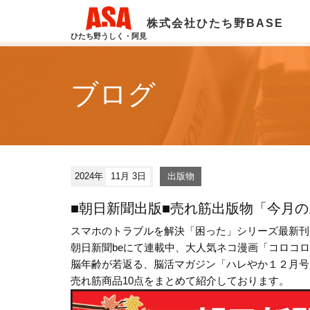
株式会社ひたち野BASE
ひたち野うしく・阿見
ブログ
2024年
11月 3日
出版物
■朝日新聞出版■売れ筋出版物「今月
スマホのトラブルを解決「困った」シリーズ最新刊「ス
朝日新聞beにて連載中、大人気ネコ漫画「コロコ
脳年齢が若返る、脳活マガジン「ハレやか１２月号
売れ筋商品10点をまとめて紹介しております。