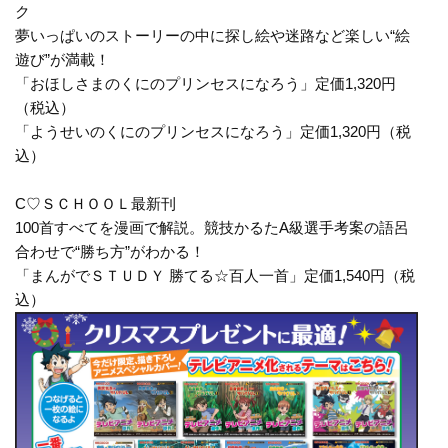
ク
夢いっぱいのストーリーの中に探し絵や迷路など楽しい“絵
遊び”が満載！
「おほしさまのくにのプリンセスになろう」定価1,320円
（税込）
「ようせいのくにのプリンセスになろう」定価1,320円（税
込）
C♡ＳＣＨＯＯＬ最新刊
100首すべてを漫画で解説。競技かるたA級選手考案の語呂
合わせで“勝ち方”がわかる！
「まんがでＳＴＵＤＹ 勝てる☆百人一首」定価1,540円（税
込）