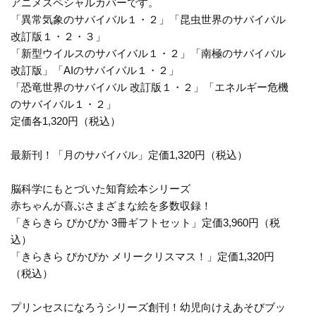
アニメスペシャルカバーです。
「異常気象のサバイバル１・２」「昆虫世界のサバイバル
改訂版１・２・３」
「新型ウイルスのサバイバル１・２」「南極のサバイバル
改訂版」「AIのサバイバル１・２」
「恐竜世界のサバイバル 改訂版１・２」「エネルギー危機
のサバイバル１・２」
定価各1,320円（税込）
最新刊！「月のサバイバル」定価1,320円（税込）
脳科学にもとづいた知育絵本シリーズ
赤ちゃんが喜ぶさまざまな絵を多数収録！
「きらきら ぴかぴか 3冊ギフトセット」定価3,960円（税
込）
「きらきら ぴかぴか メリークリスマス！」定価1,320円
（税込）
プリンセスになろうシリーズ創刊！幼児向けえあそびブッ