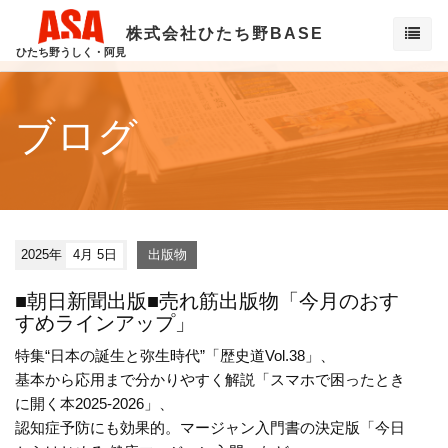
株式会社ひたち野BASE
ひたち野うしく・阿見
ブログ
2025年
4月 5日
出版物
■朝日新聞出版■売れ筋出版物「今月のおす
すめラインアップ」
特集“日本の誕生と弥生時代”「歴史道Vol.38」、
基本から応用まで分かりやすく解説「スマホで困ったとき
に開く本2025-2026」、
認知症予防にも効果的。マージャン入門書の決定版「今日