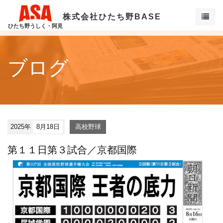
株式会社ひたち野BASE
ひたち野うしく・阿見
ブログ
2025年
8月18日
高校野球
第１１日第３試合／京都国際