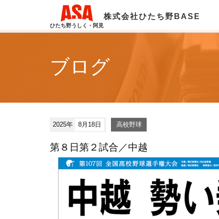
株式会社ひたち野BASE
ひたち野うしく・阿見
ブログ
2025年
8月18日
高校野球
第８日第２試合／中越