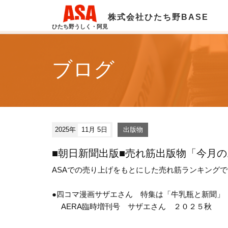
株式会社ひたち野BASE
ひたち野うしく・阿見
ブログ
2025年
11月 5日
出版物
■朝日新聞出版■売れ筋出版物「今月
ASAでの売り上げをもとにした売れ筋ランキング
●四コマ漫画サザエさん 特集は「牛乳瓶と新聞」
AERA臨時増刊号 サザエさん ２０２５秋