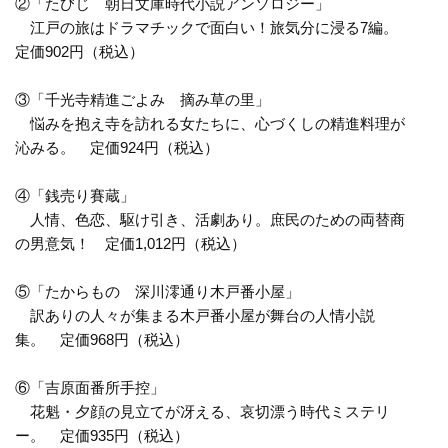
②「たびじ 朝日文庫時代小説アンソロジー」
江戸の旅はドラマチックで面白い！旅気分に浸る7編。
定価902円（税込）
③「千光寺精進ごよみ 摘み草の里」
悩みを抱え寺を訪れる女たちに、心づくしの精進料理が
沁みる。 定価924円（税込）
④「銭売り賽蔵」
人情、色恋、駆け引き、活劇あり。庶民のための両替商
の男意気！ 定価1,012円（税込）
⑤「たからもの 深川澪通り木戸番小屋」
訳ありの人々が集まる木戸番小屋が舞台の人情小説
集。 定価968円（税込）
⑥「吉原面番所手控」
花魁・夕顔の見立てが冴える、哀切漂う時代ミステリ
ー。 定価935円（税込）