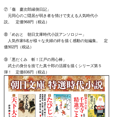
⑦「傷 慶次郎縁側日記」
元同心のご隠居が弱き者を情けで支える人気時代小
説。 定価968円（税込）
⑧「めおと 朝日文庫時代小説アンソロジー」
人気作家6名が様々な夫婦の絆を描く感動の短編集。 定
価902円（税込）
⑨「悪だくみ 斬！江戸の用心棒」
武士の身分を捨てた真十郎の活躍を描くシリーズ第５
弾！ 定価836円（税込）