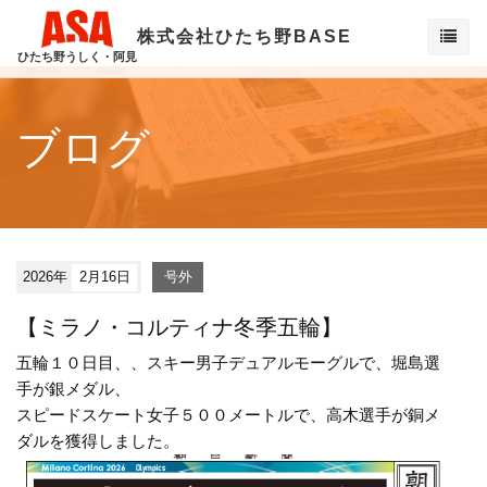
株式会社ひたち野BASE
ひたち野うしく・阿見
ブログ
2026年
2月16日
号外
【ミラノ・コルティナ冬季五輪】
五輪１０日目、、スキー男子デュアルモーグルで、堀島選
手が銀メダル、
スピードスケート女子５００メートルで、高木選手が銅メ
ダルを獲得しました。