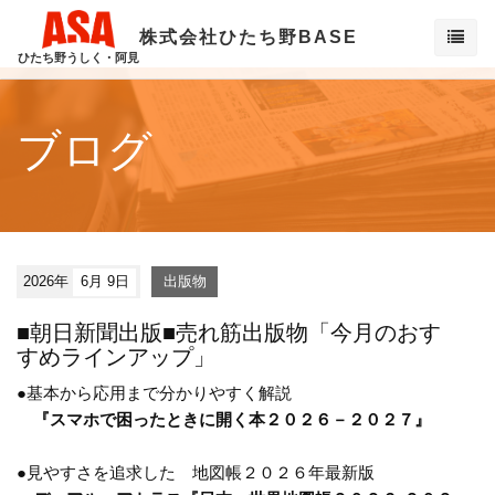
株式会社ひたち野BASE
ひたち野うしく・阿見
ブログ
2026年
6月 9日
出版物
■朝日新聞出版■売れ筋出版物「今月のおす
すめラインアップ」
●基本から応用まで分かりやすく解説
『スマホで困ったときに開く本２０２６－２０２７』
●見やすさを追求した 地図帳２０２６年最新版