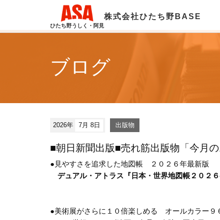
株式会社ひたち野BASE
ひたち野うしく・阿見
ブログ
2026年
7月 8日
出版物
■朝日新聞出版■売れ筋出版物「今月
●見やすさを追求した地図帳 ２０２６年最新版
デュアル・アトラス『日本・世界地図帳２０２６
●美術展がさらに１０倍楽しめる オールカラー９